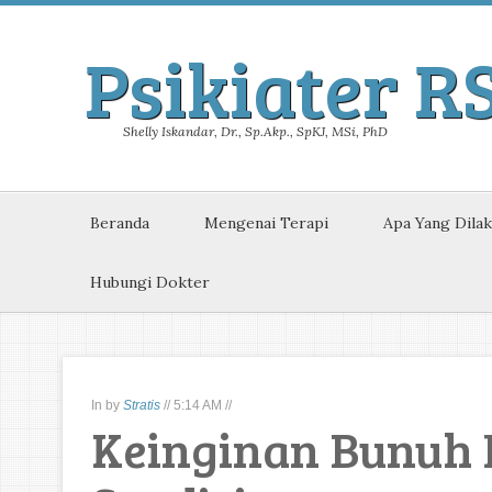
Psikiater R
Shelly Iskandar, Dr., Sp.Akp., SpKJ, MSi, PhD
Beranda
Mengenai Terapi
Apa Yang Dila
Hubungi Dokter
In
by
Stratis
//
5:14 AM
//
Keinginan Bunuh D