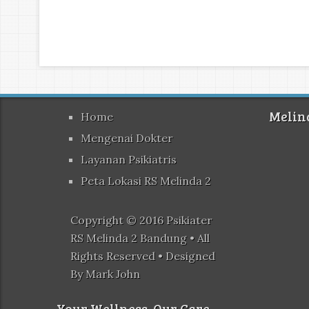
Melin
Home
Mengenai Dokter
Layanan Psikiatris
Peta Lokasi RS Melinda 2
Copyright © 2016
Psikiater
RS Melinda 2 Bandung
• All
Rights Reserved • Designed
By
Mark John
Your Wellness. Our Care.