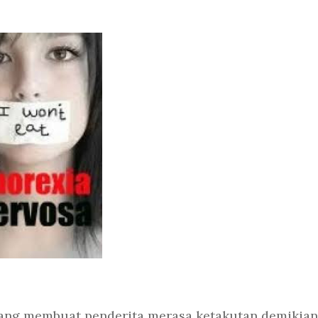
ng membuat penderita merasa ketakutan demikian