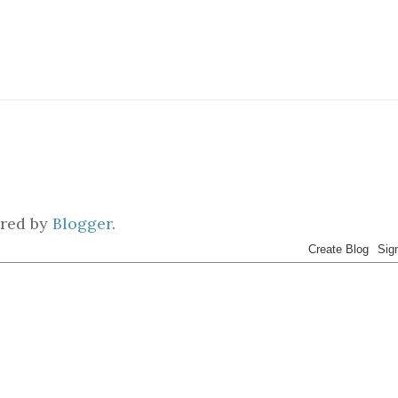
red by
Blogger
.
acebook
Twitter
Instagram
Linkedin
RSS