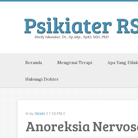
Psikiater R
Shelly Iskandar, Dr., Sp.Akp., SpKJ, MSi, PhD
Beranda
Mengenai Terapi
Apa Yang Dila
Hubungi Dokter
In
by
Stratis
//
7:16 PM
//
Anoreksia Nervos