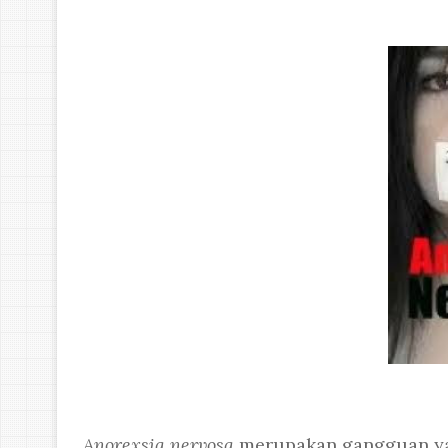
Anorexsia nervosa
merupakan gangguan ya