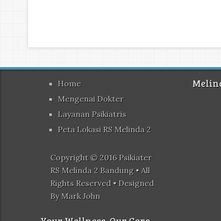
Melin
Home
Mengenai Dokter
Layanan Psikiatris
Peta Lokasi RS Melinda 2
Copyright © 2016
Psikiater
RS Melinda 2 Bandung
• All
Rights Reserved • Designed
By
Mark John
Your Wellness. Our Care.