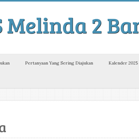
S Melinda 2 B
kukan
Pertanyaan Yang Sering Diajukan
Kalender 2025
a